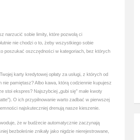
z narzucić sobie limity, które pozwolą ci
utnie nie chodzi o to, żeby wszystkiego sobie
ko poszukać oszczędności w kategoriach, bez których
Twojej karty kredytowej opłaty za usługi, z których od
h nie pamiętasz? Albo kawa, którą codziennie kupujesz
ze stoi ekspres? Najszybciej „gubi się” małe kwoty
atte”). O ich przypilnowanie warto zadbać w pierwszej
yjemności najskuteczniej drenują nasze kieszenie.
woduje, że w budżecie automatycznie zaczynają
iej bezboleśnie znikały jako nigdzie nierejestrowane,