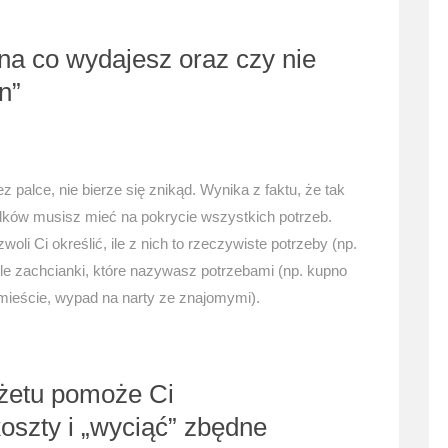
i na co wydajesz oraz czy nie
n”
z palce, nie bierze się znikąd. Wynika z faktu, że tak
odków musisz mieć na pokrycie wszystkich potrzeb.
li Ci określić, ile z nich to rzeczywiste potrzeby (np.
a ile zachcianki, które nazywasz potrzebami (np. kupno
 mieście, wypad na narty ze znajomymi).
żetu pomoże Ci
oszty i „wyciąć” zbędne