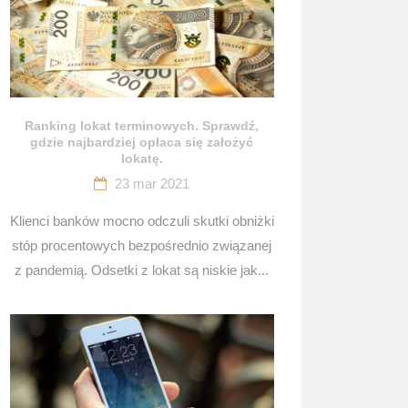
Ranking lokat terminowych. Sprawdź,
gdzie najbardziej opłaca się założyć
lokatę.
23 mar 2021
Klienci banków mocno odczuli skutki obniżki
stóp procentowych bezpośrednio związanej
z pandemią. Odsetki z lokat są niskie jak...