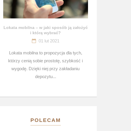
Lokata mobilna – w jaki sposób ją założyć
i którą wybrać?
01 lut 2021
Lokata mobilna to propozycja dla tych,
którzy cenią sobie prostotę, szybkość i
wygodę. Dzięki niej przy zakładaniu
depozytu...
POLECAM