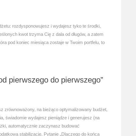
żetu: rozdysponowujesz i wydajesz tyko te środki,
reślonych kwot trzyma Cię z dala od długów, a zatem
óra pod koniec miesiąca zostaje w Twoim portfelu, to
„od pierwszego do pierwszego”
isz zrównoważony, na bieżąco optymalizowany budżet,
ia, świadomie wydajesz pieniądze i generujesz (na
yżki, automatycznie zaczynasz budować
odatkową stabilizację. Pytanie „Dlaczego do końca