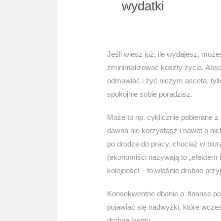
wydatki
Jeśli wiesz już, ile wydajesz, możes
zminimalizować koszty życia. Absol
odmawiać i żyć niczym asceta, tyl
spokojnie sobie poradzisz.
Może to np. cyklicznie pobierane z 
dawna nie korzystasz i nawet o nic
po drodze do pracy, chociaż w biur
(ekonomiści nazywają to „efektem l
kolejności – to właśnie drobne prz
Konsekwentne dbanie o finanse po
pojawiać się nadwyżki, które wcześn
drobne kwoty.