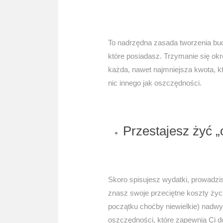
To nadrzędna zasada tworzenia bud
które posiadasz. Trzymanie się ok
każda, nawet najmniejsza kwota, kt
nic innego jak oszczędności.
Przestajesz żyć 
Skoro spisujesz wydatki, prowadz
znasz swoje przeciętne koszty życ
początku choćby niewielkie) nadw
oszczędności, które zapewnią Ci d