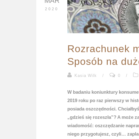
MAR
2020
Rozrachunek m
Sposób na duż
Kasia Wilk
/
0
/
W badaniu koniunktury konsume
2019 roku po raz pierwszy w his
posiada oszczędności. Chciałbyś 
„gdzieś się rozeszła”? A może 
wiadomość: oszczędzanie naprawd
niego przygotujesz, czyli… zapla