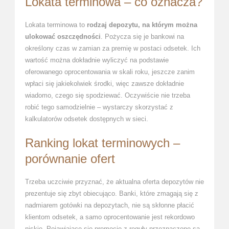
Lokata terminowa – co oznacza?
Lokata terminowa to
rodzaj depozytu, na którym można
ulokować oszczędności
. Pożycza się je bankowi na
określony czas w zamian za premię w postaci odsetek. Ich
wartość można dokładnie wyliczyć na podstawie
oferowanego oprocentowania w skali roku, jeszcze zanim
wpłaci się jakiekolwiek środki, więc zawsze dokładnie
wiadomo, czego się spodziewać. Oczywiście nie trzeba
robić tego samodzielnie – wystarczy skorzystać z
kalkulatorów odsetek dostępnych w sieci.
Ranking lokat terminowych –
porównanie ofert
Trzeba uczciwie przyznać, że aktualna oferta depozytów nie
prezentuje się zbyt obiecująco. Banki, które zmagają się z
nadmiarem gotówki na depozytach, nie są skłonne płacić
klientom odsetek, a samo oprocentowanie jest rekordowo
niskie. Pojawiające się promocje z reguły przeznaczone są