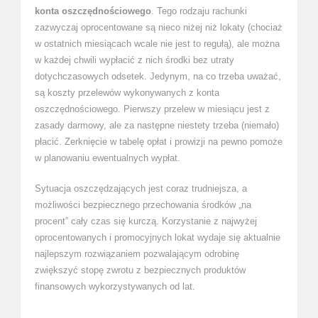
konta oszczędnościowego
. Tego rodzaju rachunki
zazwyczaj oprocentowane są nieco niżej niż lokaty (chociaż
w ostatnich miesiącach wcale nie jest to regułą), ale można
w każdej chwili wypłacić z nich środki bez utraty
dotychczasowych odsetek. Jedynym, na co trzeba uważać,
są koszty przelewów wykonywanych z konta
oszczędnościowego. Pierwszy przelew w miesiącu jest z
zasady darmowy, ale za następne niestety trzeba (niemało)
płacić. Zerknięcie w tabelę opłat i prowizji na pewno pomoże
w planowaniu ewentualnych wypłat.
Sytuacja oszczędzających jest coraz trudniejsza, a
możliwości bezpiecznego przechowania środków „na
procent” cały czas się kurczą. Korzystanie z najwyżej
oprocentowanych i promocyjnych lokat wydaje się aktualnie
najlepszym rozwiązaniem pozwalającym odrobinę
zwiększyć stopę zwrotu z bezpiecznych produktów
finansowych wykorzystywanych od lat.