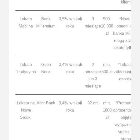
klientów)
Lokata
Bank
0,5% w skali
3
500-
*Nowi oraz
Mobilna
Millennium
roku
miesiące
10 000
obecni klienc
zł
banku Millenn
mogą założyć 
lokatę tylko 1 
Lokata
Getin
0,4% w skali
2
min.
*Lokata bez
Tradycyjna
Bank
roku
miesiące
500 zł
zakładania ko
lub 3
osobistego
miesiące
Lokata na
Alior Bank
0,4% w skali
92 dni
min.
*Promocyjny
Nowe
roku
1000
oprocentowan
Środki
zł
objęte są
wyłącznie no
środki, któr
stanowią