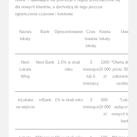
dla nowych klientów, a dochodzą do tego jeszcze
ograniczenia czasowe i kwotowe.
Nazwa
Bank
Oprocentowanie
Czas
Kwota
Uwagi
lokaty
trwania
lokaty
lokaty
Nest
Nest Bank
1,5% w skali
3
1000-
*Oferta dostę
Lokata
roku
miesiące
10 000
przez 30 dni 
Witaj
lub 6
zł
założeniu kon
miesięcy
osobistego
mLokata
mBank
1% w skali roku
3
500-
*Lokata
na wejście
miesiące
10 000
wyłącznie dl
zł
nowych klient
banku