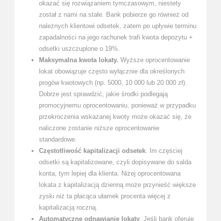
okazać się rozwiązaniem tymczasowym, niestety
został z nami na stałe. Bank pobierze go również od
należnych klientowi odsetek, zatem po upływie terminu
zapadalności na jego rachunek trafi kwota depozytu +
odsetki uszczuplone o 19%.
Maksymalna kwota lokaty.
Wyższe oprocentowanie
lokat obowiązuje często wyłącznie dla określonych
progów kwotowych (np. 5000, 10 000 lub 20 000 zł).
Dobrze jest sprawdzić, jakie środki podlegają
promocyjnemu oprocentowaniu, ponieważ w przypadku
przekroczenia wskazanej kwoty może okazać się, że
naliczone zostanie niższe oprocentowanie
standardowe.
Częstotliwość kapitalizacji odsetek
. Im częściej
odsetki są kapitalizowane, czyli dopisywane do salda
konta, tym lepiej dla klienta. Niżej oprocentowana
lokata z kapitalizacją dzienną może przynieść większe
zyski niż ta płacąca ułamek procenta więcej z
kapitalizacją roczną.
Automatyczne odnawianie lokaty
. Jeśli bank oferuje