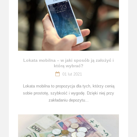
Lokata mobilna – w jaki sposób ją założyć i
którą wybrać?
01 lut 2021
Lokata mobilna to propozycja dla tych, którzy cenią
sobie prostotę, szybkość i wygodę. Dzięki niej przy
zakładaniu depozytu...