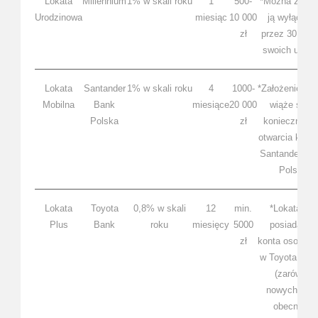
Lokata
Millennium
1% w skali roku
1
500-
*Można założ
Urodzinowa
miesiąc
10 000
ją wyłącznie
zł
przez 30 dni 
swoich urodz
Lokata
Santander
1% w skali roku
4
1000-
*Założenie lok
Mobilna
Bank
miesiące
20 000
wiąże się z
Polska
zł
konieczności
otwarcia kont
Santander Ba
Polska
Lokata
Toyota
0,8% w skali
12
min.
*Lokata dla
Plus
Bank
roku
miesięcy
5000
posiadaczy
zł
konta osobist
w Toyota Ban
(zarówno
nowych, jak 
obecnych