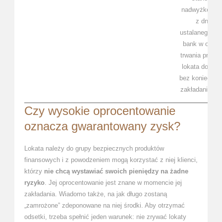
nadwyżkę sal
z dnia
ustalanego pr
bank w okres
trwania promoc
lokata dostęp
bez konieczno
zakładania ko
Czy wysokie oprocentowanie
oznacza gwarantowany zysk?
Lokata należy do grupy bezpiecznych produktów
finansowych i z powodzeniem mogą korzystać z niej klienci,
którzy
nie chcą wystawiać swoich pieniędzy na żadne
ryzyko
. Jej oprocentowanie jest znane w momencie jej
zakładania. Wiadomo także, na jak długo zostaną
„zamrożone” zdeponowane na niej środki. Aby otrzymać
odsetki, trzeba spełnić jeden warunek: nie zrywać lokaty