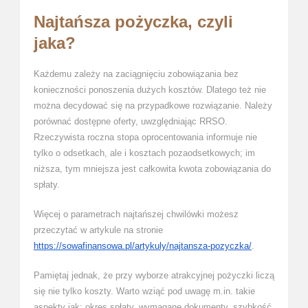
Najtańsza pożyczka, czyli
jaka?
Każdemu zależy na zaciągnięciu zobowiązania bez
konieczności ponoszenia dużych kosztów. Dlatego też nie
można decydować się na przypadkowe rozwiązanie. Należy
porównać dostępne oferty, uwzględniając RRSO.
Rzeczywista roczna stopa oprocentowania informuje nie
tylko o odsetkach, ale i kosztach pozaodsetkowych; im
niższa, tym mniejsza jest całkowita kwota zobowiązania do
spłaty.
Więcej o parametrach najtańszej chwilówki możesz
przeczytać w artykule na stronie
https://sowafinansowa.pl/artykuly/najtansza-pozyczka/
.
Pamiętaj jednak, że przy wyborze atrakcyjnej pożyczki liczą
się nie tylko koszty. Warto wziąć pod uwagę m.in. takie
aspekty jak: okres spłaty, wymagane dokumenty, szybkość