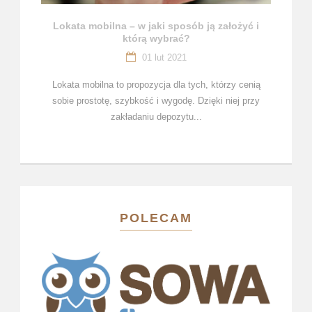
Lokata mobilna – w jaki sposób ją założyć i
którą wybrać?
01 lut 2021
Lokata mobilna to propozycja dla tych, którzy cenią
sobie prostotę, szybkość i wygodę. Dzięki niej przy
zakładaniu depozytu...
POLECAM