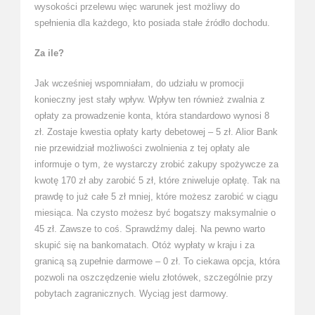
wysokości przelewu więc warunek jest możliwy do
spełnienia dla każdego, kto posiada stałe źródło dochodu.
Za ile?
Jak wcześniej wspomniałam, do udziału w promocji
konieczny jest stały wpływ. Wpływ ten również zwalnia z
opłaty za prowadzenie konta, która standardowo wynosi 8
zł. Zostaje kwestia opłaty karty debetowej – 5 zł. Alior Bank
nie przewidział możliwości zwolnienia z tej opłaty ale
informuje o tym, że wystarczy zrobić zakupy spożywcze za
kwotę 170 zł aby zarobić 5 zł, które zniweluje opłatę. Tak na
prawdę to już całe 5 zł mniej, które możesz zarobić w ciągu
miesiąca. Na czysto możesz być bogatszy maksymalnie o
45 zł. Zawsze to coś. Sprawdźmy dalej. Na pewno warto
skupić się na bankomatach. Otóż wypłaty w kraju i za
granicą są zupełnie darmowe – 0 zł. To ciekawa opcja, która
pozwoli na oszczędzenie wielu złotówek, szczególnie przy
pobytach zagranicznych. Wyciąg jest darmowy.