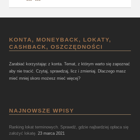
KONTA, MONEYBACK, LOKATY,
CASHBACK, OSZCZĘDNOŚCI
Zarabiać korzystając z konta. Temat, z którym warto się zapoznać
aby nie tracić. Czytaj, sprawdzaj, licz i zmieniaj. Dlaczego masz
mieć mniej skoro możesz mieć więcej?
NAJNOWSZE WPISY
Ranking lokat terminowych. Sprawdź, gdzie najbardziej opłaca się
założyć lokatę.
23 marca 2021