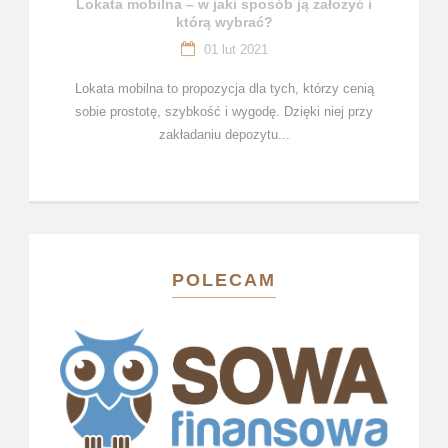
Lokata mobilna – w jaki sposób ją założyć i
którą wybrać?
01 lut 2021
Lokata mobilna to propozycja dla tych, którzy cenią
sobie prostotę, szybkość i wygodę. Dzięki niej przy
zakładaniu depozytu...
POLECAM