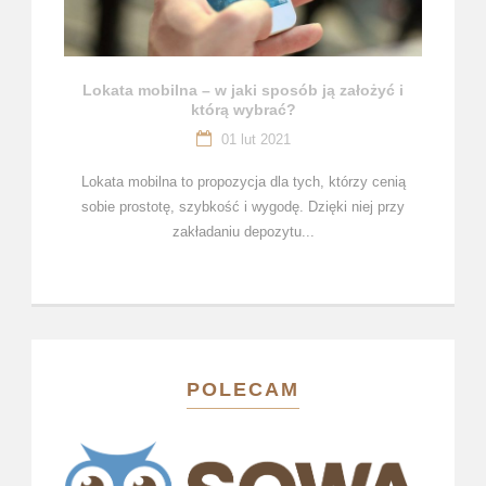
Lokata mobilna – w jaki sposób ją założyć i
którą wybrać?
01 lut 2021
Lokata mobilna to propozycja dla tych, którzy cenią
sobie prostotę, szybkość i wygodę. Dzięki niej przy
zakładaniu depozytu...
POLECAM