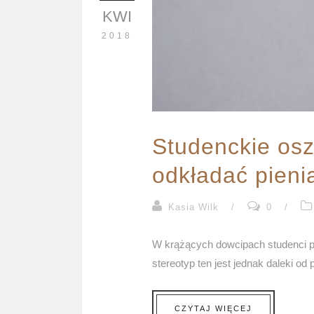
KWI
2018
Studenckie osz
odkładać pieni
Kasia Wilk
/
0
/
W krążących dowcipach studenci pr
stereotyp ten jest jednak daleki od
CZYTAJ WIĘCEJ