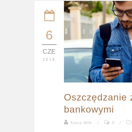
6
CZE
2018
Oszczędzanie z
bankowymi
Kasia Wilk
/
0
/