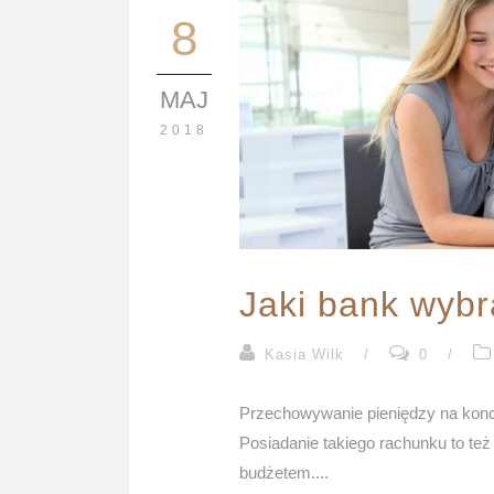
8
MAJ
2018
Jaki bank wybr
Kasia Wilk
/
0
/
Przechowywanie pieniędzy na konci
Posiadanie takiego rachunku to te
budżetem....