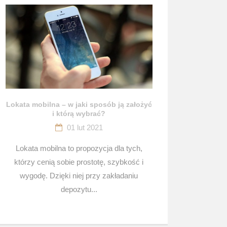
Lokata mobilna – w jaki sposób ją założyć
i którą wybrać?
01 lut 2021
Lokata mobilna to propozycja dla tych,
którzy cenią sobie prostotę, szybkość i
wygodę. Dzięki niej przy zakładaniu
depozytu...