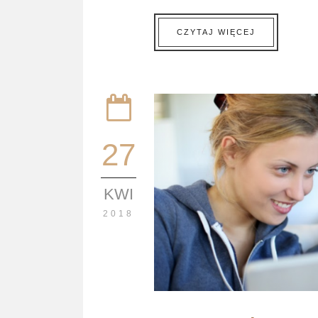
CZYTAJ WIĘCEJ
27
KWI
2018