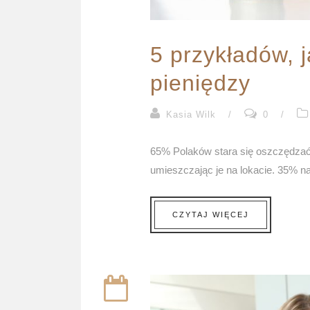
5 przykładów, 
pieniędzy
Kasia Wilk
/
0
/
65% Polaków stara się oszczędzać
umieszczając je na lokacie. 35% naw
CZYTAJ WIĘCEJ