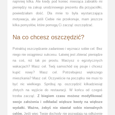
najmniej kilka. Ale kiedy pod koniec miesiąca zabrakło mi
pieniędzy na zakup urodzinowego prezentu dla przyjaciółki,
powiedziałam dość. Dla mnie to była wystarczająca
motywacja, ale jeśli Ciebie nie przekonuje, mam jeszcze
kilka pomysłów, które pomogą Ci zacząć oszczędzać.
Na co chcesz oszczędzić?
Potraktuj oszczędzanie zadaniowo i wyznacz sobie cel. Bez
niego nie osiągniesz sukcesu. Łatwiej jest zbierać pieniądze
na coś, niż tak po prostu. Marzysz o egzotycznych
wakacjach? Masz cel. Twój samochód się psuje i chcesz
kupić nowy? Masz cel. Potrzebujesz większego
mieszkania? Masz cel. Oczywiście na początku nie musi to
być nic wielkiego. Spróbuj np. oszczędzić kilkadziesiąt
złotych na wyjście do restauracji. W końcu od czegoś
trzeba zacząć.
Z biegiem czasu możesz modyfikować
swoje założenia i odkładać większe kwoty na większe
wydatki. Ważne, żebyś nie stawiał sobie nierealnych
celów.
Jeśli więc Twoje dochody nie pozwalają na odłożenie