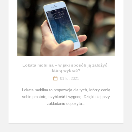
Lokata mobilna – w jaki sposób ją założyć i
którą wybrać?
01 lut 2021
Lokata mobilna to propozycja dla tych, którzy cenią
sobie prostotę, szybkość i wygodę. Dzięki niej przy
zakładaniu depozytu...