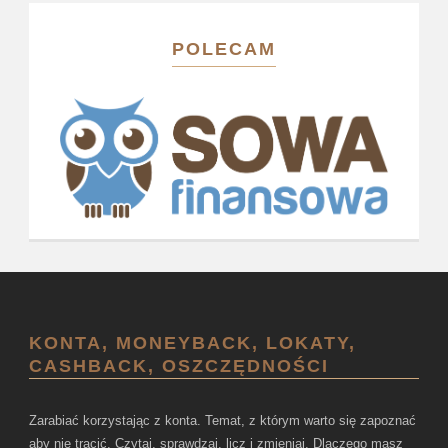
POLECAM
KONTA, MONEYBACK, LOKATY,
CASHBACK, OSZCZĘDNOŚCI
Zarabiać korzystając z konta. Temat, z którym warto się zapoznać
aby nie tracić. Czytaj, sprawdzaj, licz i zmieniaj. Dlaczego masz