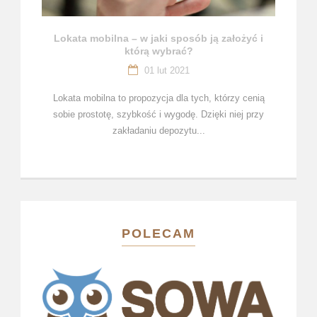
Lokata mobilna – w jaki sposób ją założyć i
którą wybrać?
01 lut 2021
Lokata mobilna to propozycja dla tych, którzy cenią
sobie prostotę, szybkość i wygodę. Dzięki niej przy
zakładaniu depozytu...
POLECAM