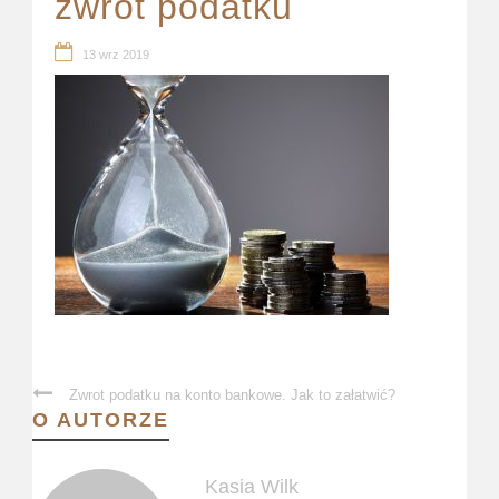
zwrot podatku
13 wrz 2019
Zwrot podatku na konto bankowe. Jak to załatwić?
O AUTORZE
Kasia Wilk