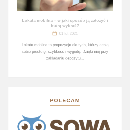
Lokata mobilna – w jaki sposób ją założyć i
którą wybrać?
01 lut 2021
Lokata mobilna to propozycja dla tych, którzy cenią
sobie prostotę, szybkość i wygodę. Dzięki niej przy
zakładaniu depozytu...
POLECAM