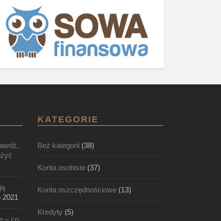
KATEGORIE
rawdź,
Bez kategorii
(38)
ożyć
Konta osobiste
(37)
ją
Konta oszczędnościowe
(13)
o 2021
Kredyty
(5)
e – co