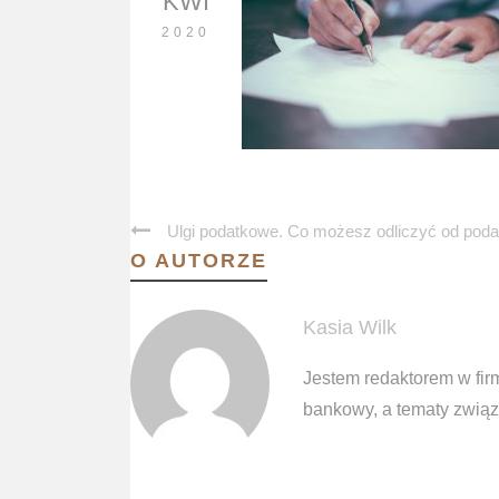
KWI
2020
Ulgi podatkowe. Co możesz odliczyć od poda
O AUTORZE
Kasia Wilk
Jestem redaktorem w fir
bankowy, a tematy związa