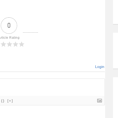
0
rticle Rating
Login
{}
[+]