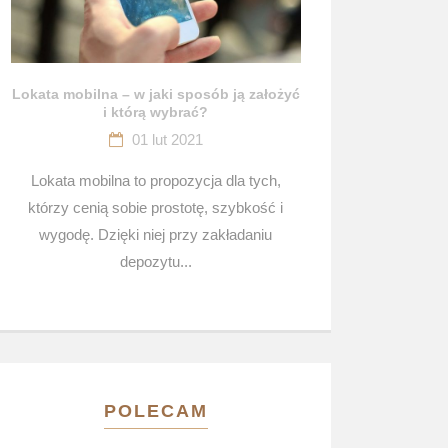
Lokata mobilna – w jaki sposób ją założyć
i którą wybrać?
01 lut 2021
Lokata mobilna to propozycja dla tych,
którzy cenią sobie prostotę, szybkość i
wygodę. Dzięki niej przy zakładaniu
depozytu...
POLECAM