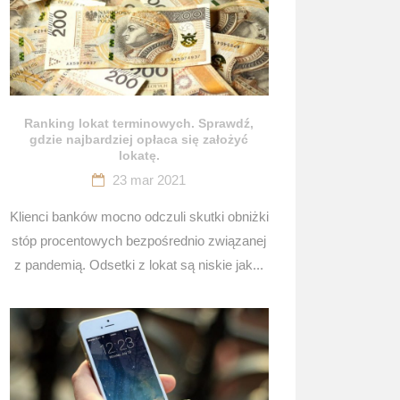
Ranking lokat terminowych. Sprawdź,
gdzie najbardziej opłaca się założyć
lokatę.
23 mar 2021
Klienci banków mocno odczuli skutki obniżki
stóp procentowych bezpośrednio związanej
z pandemią. Odsetki z lokat są niskie jak...