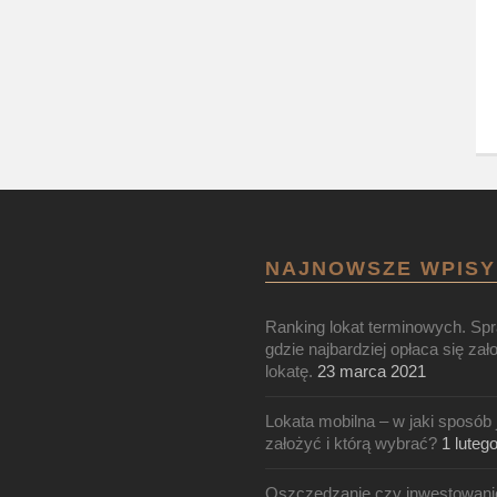
NAJNOWSZE WPISY
Ranking lokat terminowych. Sp
gdzie najbardziej opłaca się zał
lokatę.
23 marca 2021
Lokata mobilna – w jaki sposób 
założyć i którą wybrać?
1 luteg
Oszczędzanie czy inwestowani