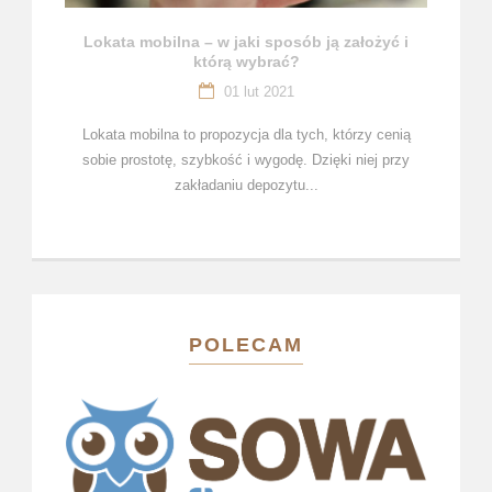
Lokata mobilna – w jaki sposób ją założyć i
którą wybrać?
01 lut 2021
Lokata mobilna to propozycja dla tych, którzy cenią
sobie prostotę, szybkość i wygodę. Dzięki niej przy
zakładaniu depozytu...
POLECAM