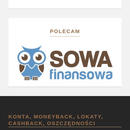
POLECAM
KONTA, MONEYBACK, LOKATY,
CASHBACK, OSZCZĘDNOŚCI