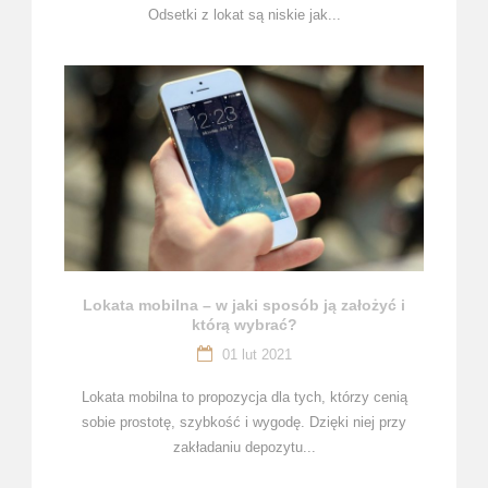
Odsetki z lokat są niskie jak...
Lokata mobilna – w jaki sposób ją założyć i
którą wybrać?
01 lut 2021
Lokata mobilna to propozycja dla tych, którzy cenią
sobie prostotę, szybkość i wygodę. Dzięki niej przy
zakładaniu depozytu...