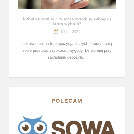
Lokata mobilna – w jaki sposób ją założyć i
którą wybrać?
01 lut 2021
Lokata mobilna to propozycja dla tych, którzy cenią
sobie prostotę, szybkość i wygodę. Dzięki niej przy
zakładaniu depozytu...
POLECAM