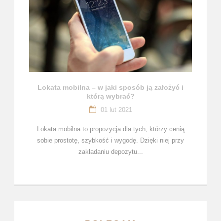
Lokata mobilna – w jaki sposób ją założyć i
którą wybrać?
01 lut 2021
Lokata mobilna to propozycja dla tych, którzy cenią
sobie prostotę, szybkość i wygodę. Dzięki niej przy
zakładaniu depozytu...