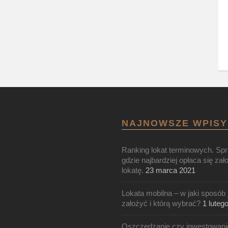
NAJNOWSZE WPISY
Ranking lokat terminowych. Sp
gdzie najbardziej opłaca się zał
lokatę.
23 marca 2021
Lokata mobilna – w jaki sposób 
założyć i którą wybrać?
1 luteg
Oszczędzanie czy inwestowani