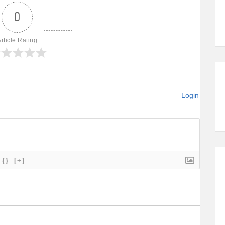
0
rticle Rating
Login
{}
[+]