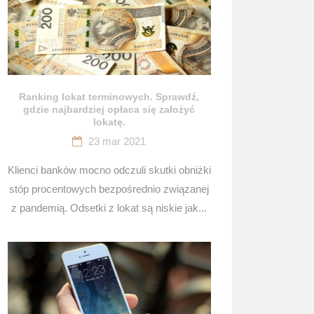
Ranking lokat terminowych. Sprawdź,
gdzie najbardziej opłaca się założyć
lokatę.
23 mar 2021
Klienci banków mocno odczuli skutki obniżki
stóp procentowych bezpośrednio związanej
z pandemią. Odsetki z lokat są niskie jak...