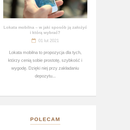
Lokata mobilna – w jaki sposób ją założyć
i którą wybrać?
01 lut 2021
Lokata mobilna to propozycja dla tych,
którzy cenią sobie prostotę, szybkość i
wygodę. Dzięki niej przy zakładaniu
depozytu...
POLECAM