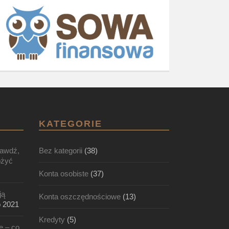
KATEGORIE
rawdź,
Bez kategorii
(38)
ożyć
Konta osobiste
(37)
ją
Konta oszczędnościowe
(13)
o 2021
Kredyty
(5)
e – co