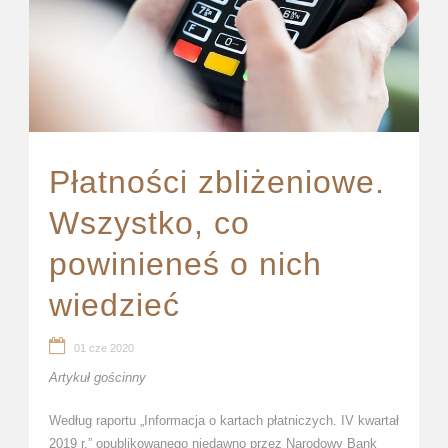
Płatności zbliżeniowe.
Wszystko, co
powinieneś o nich
wiedzieć
01 cze 2020
Artykuł gościnny
Według raportu „Informacja o kartach płatniczych. IV kwartał
2019 r.” opublikowanego niedawno przez Narodowy Bank