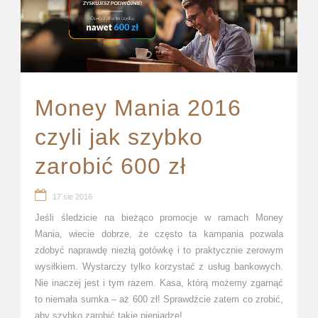
Money Mania 2016
czyli jak szybko
zarobić 600 zł
17 sie 2016
Jeśli śledzicie na bieżąco promocje w ramach Money
Mania, wiecie dobrze, że często ta kampania pozwala
zdobyć naprawdę niezłą gotówkę i to praktycznie zerowym
wysiłkiem. Wystarczy tylko korzystać z usług bankowych.
Nie inaczej jest i tym razem. Kasa, którą możemy zgarnąć
to niemała sumka – aż 600 zł! Sprawdźcie zatem co zrobić,
aby szybko zarobić takie pieniądze!