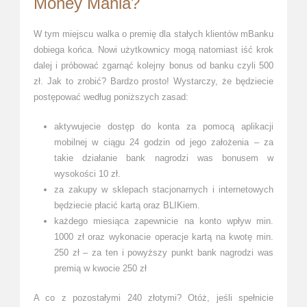
Money Mania?
W tym miejscu walka o premię dla stałych klientów mBanku
dobiega końca. Nowi użytkownicy mogą natomiast iść krok
dalej i próbować zgarnąć kolejny bonus od banku czyli 500
zł. Jak to zrobić? Bardzo prosto! Wystarczy, że będziecie
postępować według poniższych zasad:
aktywujecie dostęp do konta za pomocą aplikacji
mobilnej w ciągu 24 godzin od jego założenia – za
takie działanie bank nagrodzi was bonusem w
wysokości 10 zł.
za zakupy w sklepach stacjonarnych i internetowych
będziecie płacić kartą oraz BLIKiem.
każdego miesiąca zapewnicie na konto wpływ min.
1000 zł oraz wykonacie operacje kartą na kwotę min.
250 zł – za ten i powyższy punkt bank nagrodzi was
premią w kwocie 250 zł
A co z pozostałymi 240 złotymi? Otóż, jeśli spełnicie