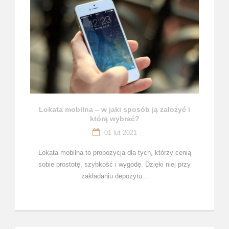
Lokata mobilna – w jaki sposób ją założyć i
którą wybrać?
01 lut 2021
Lokata mobilna to propozycja dla tych, którzy cenią
sobie prostotę, szybkość i wygodę. Dzięki niej przy
zakładaniu depozytu...