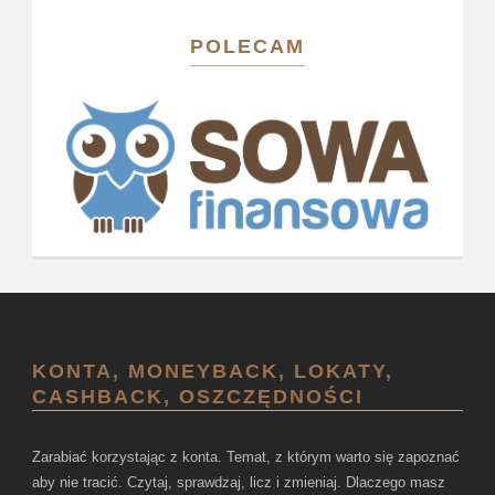
POLECAM
KONTA, MONEYBACK, LOKATY,
CASHBACK, OSZCZĘDNOŚCI
Zarabiać korzystając z konta. Temat, z którym warto się zapoznać
aby nie tracić. Czytaj, sprawdzaj, licz i zmieniaj. Dlaczego masz