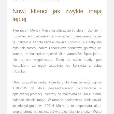
Nowi klienci jak zwykle mają
lepiej
Tym razem Money Mania współpracuje ściśle z mBankiem.
I to właśnie o założenie i korzystanie z oferowanego przez
tę instytucje eKonta będzie głównie chodziło. Ale żeby nie
było tak prosto, zanim zobaczymy bonusową gotówkę na
koncie, trzeba będzie spełnić kilka warunków. Spokojnie –
nie są one wygórowane. Radę da sobie każdy, pod
warunkiem, że nigdy wcześniej nie korzystał z usług
mBanku.
Otóż, wszystkie osoby, które były klientami tej instytucji od
1.10.2015 do dnia poprzedzającego skorzystanie z
opisywanej promocji, niestety na maksymalne 600 zł premii
załapać się nie mogą. W ramach pocieszenia bank powoli
im zdobyć gratisowe 100 zł. Marna to rekompensata, ale z
drugiej strony bonusowa stówka piechotą nie chodzi. Warto