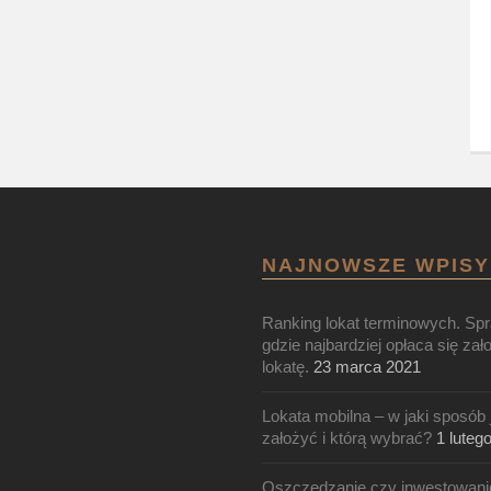
NAJNOWSZE WPISY
Ranking lokat terminowych. Sp
gdzie najbardziej opłaca się zał
lokatę.
23 marca 2021
Lokata mobilna – w jaki sposób 
założyć i którą wybrać?
1 luteg
Oszczędzanie czy inwestowani