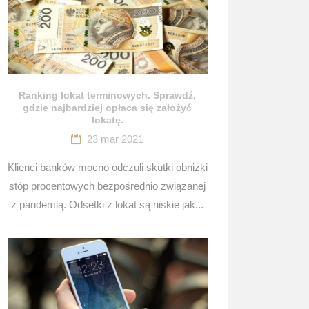
Ranking lokat terminowych. Sprawdź,
gdzie najbardziej opłaca się założyć
lokatę.
23 mar 2021
Klienci banków mocno odczuli skutki obniżki
stóp procentowych bezpośrednio związanej
z pandemią. Odsetki z lokat są niskie jak...