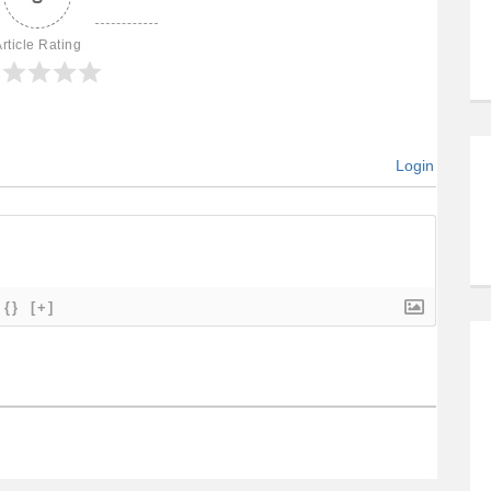
rticle Rating
Login
{}
[+]