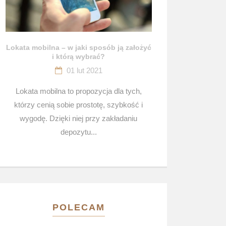
Lokata mobilna – w jaki sposób ją założyć
i którą wybrać?
01 lut 2021
Lokata mobilna to propozycja dla tych,
którzy cenią sobie prostotę, szybkość i
wygodę. Dzięki niej przy zakładaniu
depozytu...
POLECAM