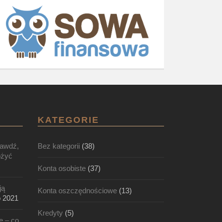
KATEGORIE
rawdź,
Bez kategorii
(38)
ożyć
Konta osobiste
(37)
ją
Konta oszczędnościowe
(13)
o 2021
Kredyty
(5)
e – co