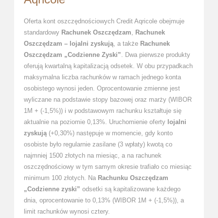
Oferta kont oszczędnościowych Credit Aqricole obejmuje
standardowy
Rachunek Oszczędzam
,
Rachunek
Oszczędzam – lojalni zyskują
, a także
Rachunek
Oszczędzam „Codzienne Zyski”
. Dwa pierwsze produkty
oferują kwartalną kapitalizacją odsetek. W obu przypadkach
maksymalna liczba rachunków w ramach jednego konta
osobistego wynosi jeden. Oprocentowanie zmienne jest
wyliczane na podstawie stopy bazowej oraz marży (WIBOR
1M + (-1,5%)) i w podstawowym rachunku kształtuje się
aktualnie na poziomie 0,13%. Uruchomienie oferty
lojalni
zyskują
(+0,30%) następuje w momencie, gdy konto
osobiste było regularnie zasilane (3 wpłaty) kwotą co
najmniej 1500 złotych na miesiąc, a na rachunek
oszczędnościowy w tym samym okresie trafiało co miesiąc
minimum 100 złotych. Na
Rachunku Oszczędzam
„Codzienne zyski”
odsetki są kapitalizowane każdego
dnia, oprocentowanie to 0,13% (WIBOR 1M + (-1,5%)), a
limit rachunków wynosi cztery.