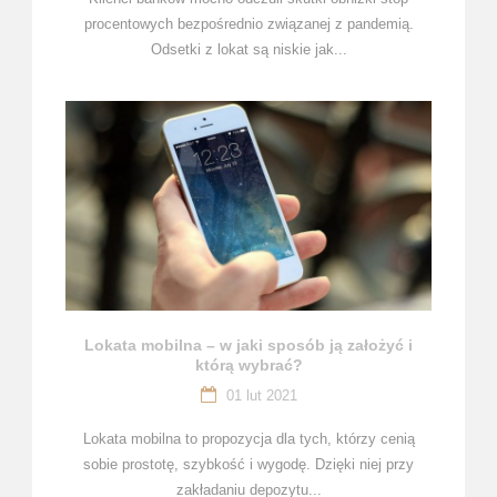
procentowych bezpośrednio związanej z pandemią.
Odsetki z lokat są niskie jak...
Lokata mobilna – w jaki sposób ją założyć i
którą wybrać?
01 lut 2021
Lokata mobilna to propozycja dla tych, którzy cenią
sobie prostotę, szybkość i wygodę. Dzięki niej przy
zakładaniu depozytu...