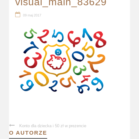
visual_main_83629
09 maj 2017
Konto dla dziecka i 50 zł w prezencie
O AUTORZE