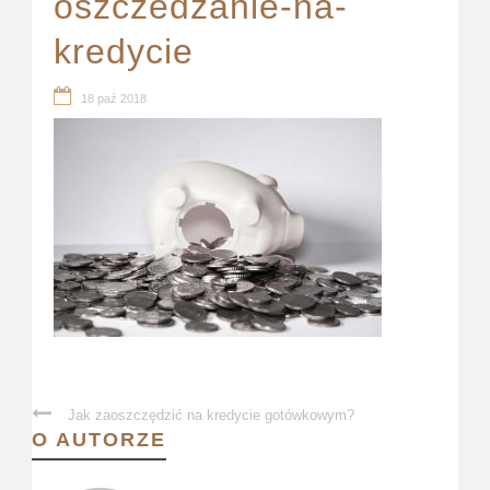
oszczedzanie-na-
kredycie
18 paź 2018
Jak zaoszczędzić na kredycie gotówkowym?
O AUTORZE