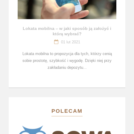
Lokata mobilna – w jaki sposób ją założyć i
którą wybrać?
01 lut 2021
Lokata mobilna to propozycja dla tych, którzy cenią
sobie prostotę, szybkość i wygodę. Dzięki niej przy
zakładaniu depozytu...
POLECAM