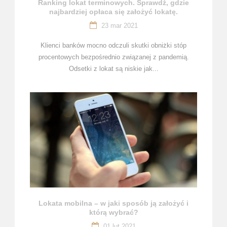
Ranking lokat terminowych. Sprawdź, gdzie
najbardziej opłaca się założyć lokatę.
23 mar 2021
Klienci banków mocno odczuli skutki obniżki stóp
procentowych bezpośrednio związanej z pandemią.
Odsetki z lokat są niskie jak...
Lokata mobilna – w jaki sposób ją założyć i
którą wybrać?
01 lut 2021