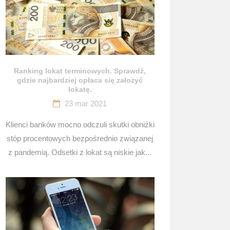
Ranking lokat terminowych. Sprawdź,
gdzie najbardziej opłaca się założyć
lokatę.
23 mar 2021
Klienci banków mocno odczuli skutki obniżki
stóp procentowych bezpośrednio związanej
z pandemią. Odsetki z lokat są niskie jak...