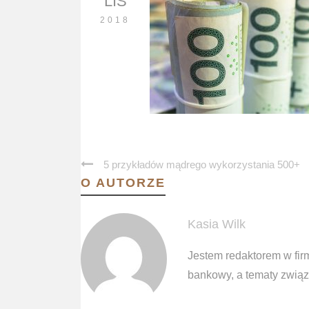
LIS
2018
5 przykładów mądrego wykorzystania 500+
O AUTORZE
Kasia Wilk
Jestem redaktorem w fir
bankowy, a tematy związa