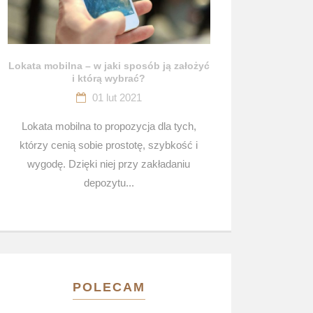
Lokata mobilna – w jaki sposób ją założyć
i którą wybrać?
01 lut 2021
Lokata mobilna to propozycja dla tych,
którzy cenią sobie prostotę, szybkość i
wygodę. Dzięki niej przy zakładaniu
depozytu...
POLECAM