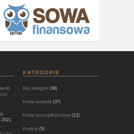
KATEGORIE
rawdź,
Bez kategorii
(38)
ożyć
Konta osobiste
(37)
ją
Konta oszczędnościowe
(13)
o 2021
Kredyty
(5)
e – co