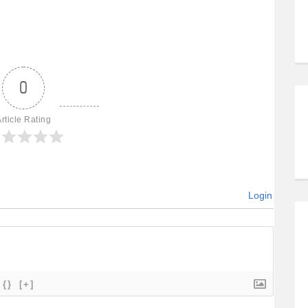
0
rticle Rating
Login
{}
[+]