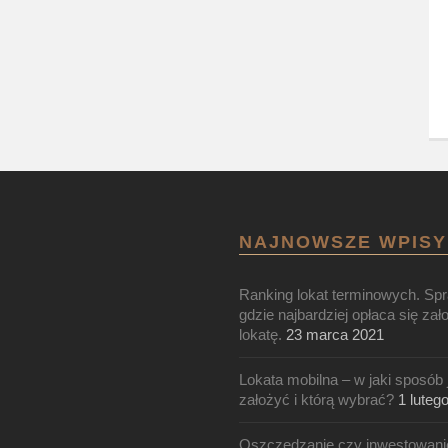
NAJNOWSZE WPISY
Ranking lokat terminowych. Sp
gdzie najbardziej opłaca się zał
lokatę.
23 marca 2021
Lokata mobilna – w jaki sposób 
założyć i którą wybrać?
1 luteg
Oszczędzanie czy inwestowani