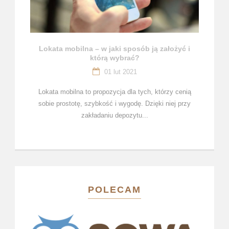
Lokata mobilna – w jaki sposób ją założyć i
którą wybrać?
01 lut 2021
Lokata mobilna to propozycja dla tych, którzy cenią
sobie prostotę, szybkość i wygodę. Dzięki niej przy
zakładaniu depozytu...
POLECAM