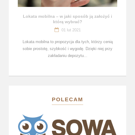
Lokata mobilna – w jaki sposób ją założyć i
którą wybrać?
01 lut 2021
Lokata mobilna to propozycja dla tych, którzy cenią
sobie prostotę, szybkość i wygodę. Dzięki niej przy
zakładaniu depozytu...
POLECAM