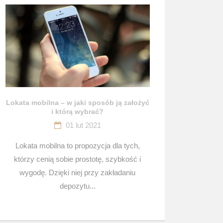
Lokata mobilna – w jaki sposób ją założyć
i którą wybrać?
01 lut 2021
Lokata mobilna to propozycja dla tych,
którzy cenią sobie prostotę, szybkość i
wygodę. Dzięki niej przy zakładaniu
depozytu...