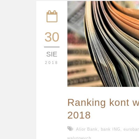
30
SIE
2018
Ranking kont 
2018
Alior Bank
,
bank ING
,
euroba
walutowych