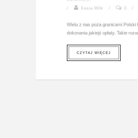
/
Kasia Wilk
/
0
/
Wielu z nas poza granicami Polski 
dokonania jakiejś opłaty. Takie rozwi
CZYTAJ WIĘCEJ