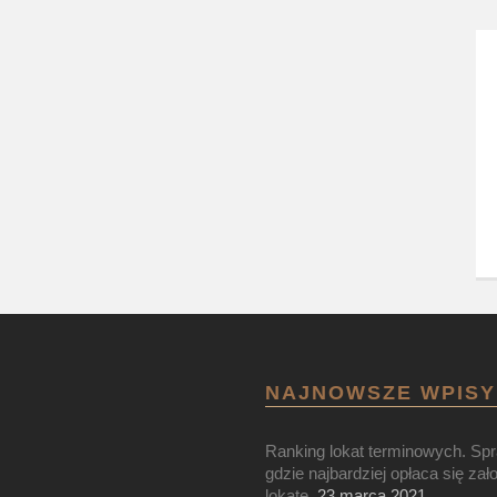
NAJNOWSZE WPISY
Ranking lokat terminowych. Sp
gdzie najbardziej opłaca się zał
lokatę.
23 marca 2021