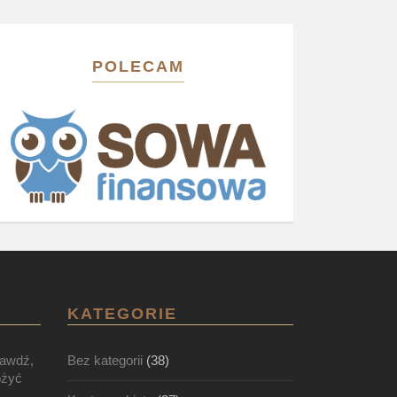
POLECAM
KATEGORIE
rawdź,
Bez kategorii
(38)
ożyć