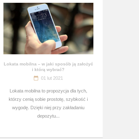
Lokata mobilna – w jaki sposób ją założyć
i którą wybrać?
01 lut 2021
Lokata mobilna to propozycja dla tych,
którzy cenią sobie prostotę, szybkość i
wygodę. Dzięki niej przy zakładaniu
depozytu...