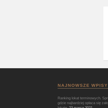
NAJNOWSZE WPISY
Ranking lokat terminowych. Sp
gdzie najbardziej opłaca się zał
lokatę.
23 marca 2021