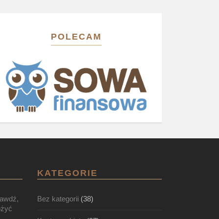
POLECAM
KATEGORIE
rawdź,
Bez kategorii
(38)
ożyć