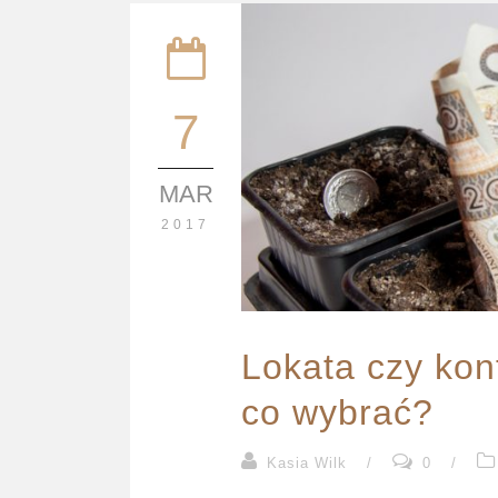
7
MAR
2017
Lokata czy ko
co wybrać?
Kasia Wilk
/
0
/