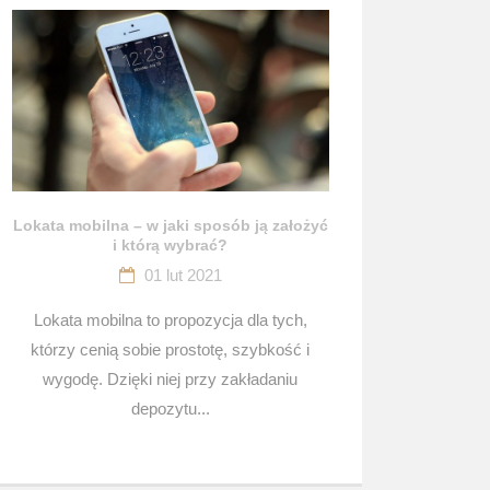
Lokata mobilna – w jaki sposób ją założyć
i którą wybrać?
01 lut 2021
Lokata mobilna to propozycja dla tych,
którzy cenią sobie prostotę, szybkość i
wygodę. Dzięki niej przy zakładaniu
depozytu...