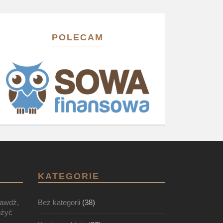
POLECAM
KATEGORIE
rawdź,
Bez kategorii
(38)
ożyć