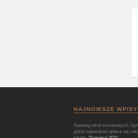
NAJNOWSZE WPISY
Ranking lokat terminowych. Sp
gdzie najbardziej opłaca się zał
lokatę.
23 marca 2021