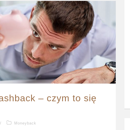
ashback – czym to się
/
Moneyback