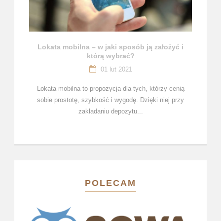
Lokata mobilna – w jaki sposób ją założyć i
którą wybrać?
01 lut 2021
Lokata mobilna to propozycja dla tych, którzy cenią
sobie prostotę, szybkość i wygodę. Dzięki niej przy
zakładaniu depozytu...
POLECAM