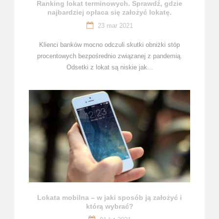
Ranking lokat terminowych. Sprawdź, gdzie
najbardziej opłaca się założyć lokatę.
23 mar 2021
Klienci banków mocno odczuli skutki obniżki stóp
procentowych bezpośrednio związanej z pandemią.
Odsetki z lokat są niskie jak...
Lokata mobilna – w jaki sposób ją założyć i
którą wybrać?