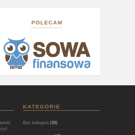
POLECAM
KATEGORIE
rawdź,
Bez kategorii
(38)
ożyć