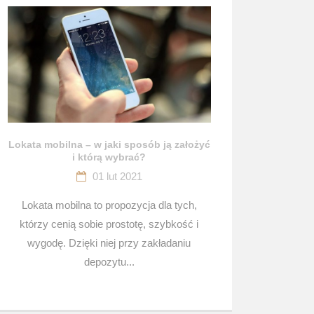
Lokata mobilna – w jaki sposób ją założyć
i którą wybrać?
01 lut 2021
Lokata mobilna to propozycja dla tych,
którzy cenią sobie prostotę, szybkość i
wygodę. Dzięki niej przy zakładaniu
depozytu...