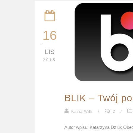
16
LIS
2015
BLIK – Twój por
Kasia Wilk
/
2
/
Autor wpisu: Katarzyna Dziuk Obecn