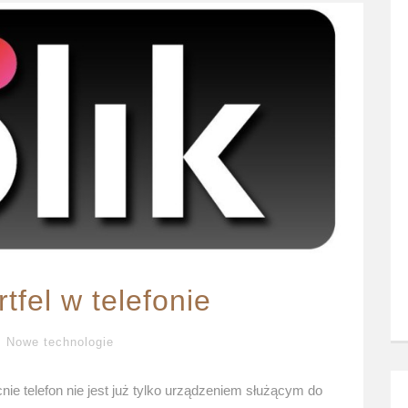
tfel w telefonie
Nowe technologie
ie telefon nie jest już tylko urządzeniem służącym do