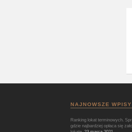
NAJNOWSZE WPISY
Ranking lokat terminowych. Sp
gdzie najbardziej opłaca się zał
lokatę.
23 marca 2021